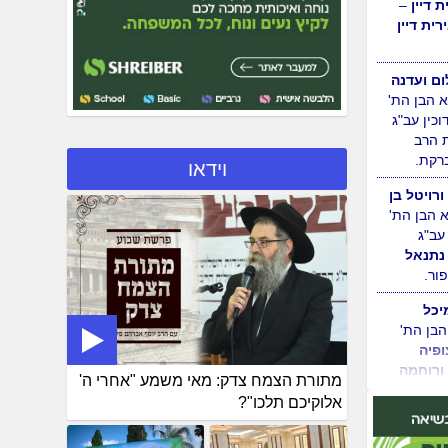
 חדרה,
ניהם:
 קרית
ת דיין
–
רית דיין
ם ועדנה
וידאו
א הבן הת'
כין עב"ג
הרב
רקת.
ורויטל בן
 הבן הת'
עב"ג
נתנאל
ור.
מתורת הצמח צדק: מאי משמע "אחרי ה'
יכל
אלוקיכם תלכו"?
הבן הת'
ופיה
ורוחמה