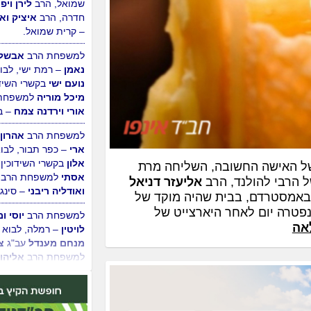
ושטערנא שרה זהבי
–
לרגל הולדת הבן. ולזק
הרב
גיא וכנרת זהבי
–
שמואל, הרב
לירן ויפי
חדרה, הרב
איציק ואי
– קרית שמואל.
למשפחת הרב
אבשלו
נאמן
– רמת ישי, לבו
נועם ישי
בקשרי השידו
מיכל מוריה
למשפחת 
אורי וירדנה צמח
– ב
ל האישה החשובה, השליחה מרת
 הרבי להולנד, הרב
אליעזר דניאל
למשפחת הרב
אהרון 
 באמסטרדם, בבית שהיה מוקד של
ארי
– כפר תבור, לבוא
נפטרה יום לאחר היארצייט של
אלון
בקשרי השידוכין 
אה
אסתי
למשפחת הרב
ואודליה ריבני
– סינגפ
למשפחת הרב
יוסי ומ
לויטין
– רמלה, לבוא 
מנחם מענדל
עב"ג
צ
למשפחת הרב
אליהו 