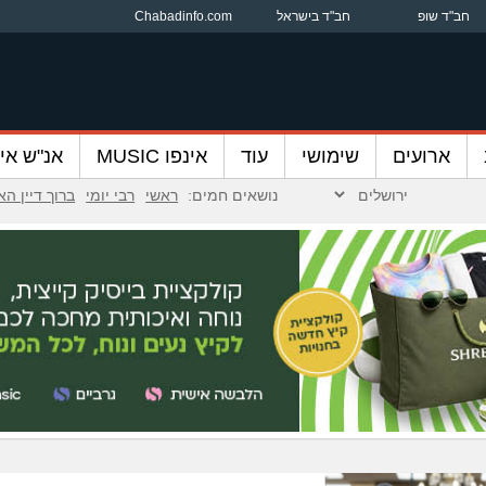
חב"ד שופ
חב"ד בישראל
Chabadinfo.com
ארועים
שימושי
עוד
אינפו MUSIC
אנ"ש אינ
נושאים חמים:
ראשי
רבי יומי
ברוך דיין ה