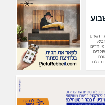
בוע
ד רגעים
ביא
מיוחדים
וקדים
ורח
 • צלם
יה