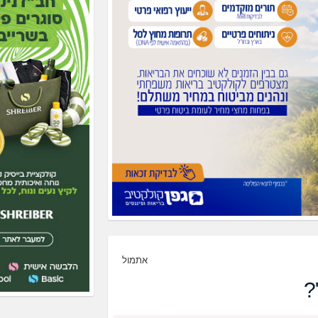
דהן
– ירושלים.
אתמול
?