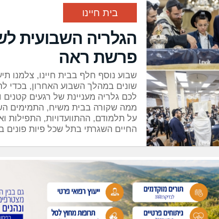
בית חיינו
הגלריה השבועית לש
פרשת ראה
שבוע נוסף חלף בבית חיינו, צלמנו תיע
שונים במהלך השבוע האחרון, בכדי לה
לכם גלריה מעניינת של רגעים קטנים ו
ממה שקורה בבית משיח, התמימים הש
על תלמודם, ההתוועדויות, התפילות וא
החיים השגרתי בתל שכל פיות פונים בו
חב"ד אינפו
לוי קרומבי
מגיש
את הגלר
השבועית