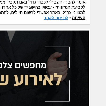
אומר להם: "יחשב לי לכבוד גדול באם תקבלו ממ
לקביעת המזוזות" • עכשיו בהישג יד של כל אחד!
ח
למצויני צה"ל. באתר אפשרי לרשום חיילים, להתנ
השיחה
•
לכניסה לאתר