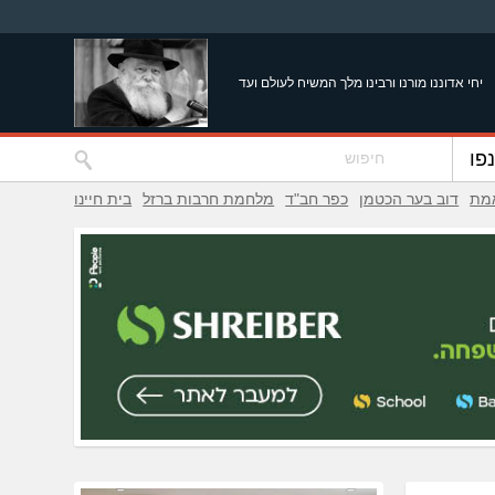
יחי אדוננו מורנו ורבינו מלך המשיח לעולם ועד
פו
אמת
דוב בער הכטמן
כפר חב"ד
מלחמת חרבות ברזל
בית חיינו