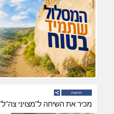
חדשות
מכיר את השיחה ל"מצויני צה"ל"