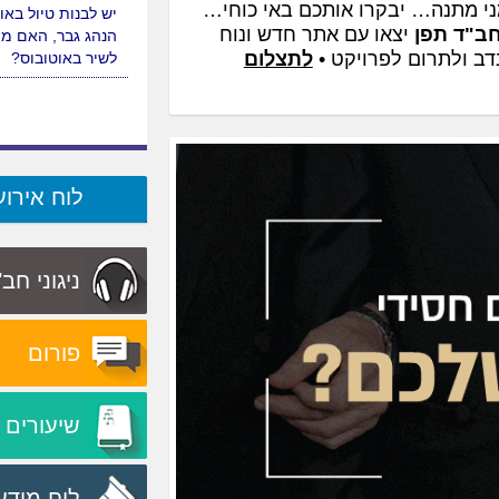
ני מתנה… יבקרו אותכם באי כוחי…
אני מדריכת טיולים
ב"ד תפן
יצאו עם אתר חדש ונוח
במקצועי האם מותר
דב ולתרום לפרויקט •
לתצלום
להדריך טיול באזור
יש לבנות טיול באו
הנהג גבר, האם מו
לשיר באוטובוס?
לוח אירוע
ניגוני חב
פורום
שיעורים
לוח מודע