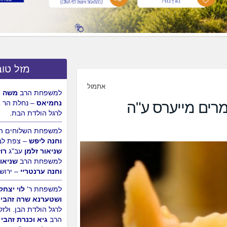
מזל טוב
אתמול
למשפחת הרב
יוסי ומ
לויטין
– רמלה, לבוא 
ים מייערס ע"ה
מנחם מענדל
עב"ג
צ
למשפחת הרב
אליהו 
דהן
– ירושלים.
למשפחת הרב
משה ור
נחמיאס
– נחלת הר ח
לרגל הולדת הבת.
למשפחת השלוחים ה
וחנה ליפש
– צפת לב
שניאור זלמן
עב"ג
רוז
למשפחת הרב
שניאור
וחנה ערנטריי
– ירוש
למשפחת ר'
לוי יצחק