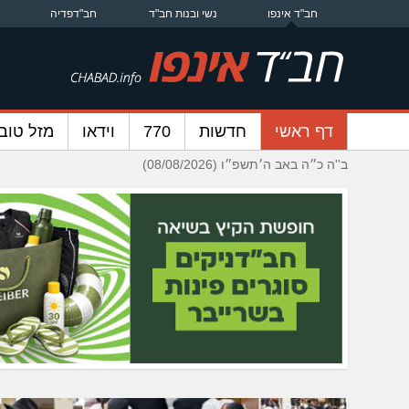
חב"ד אינפו
נשי ובנות חב"ד
חב"דפדיה
דף ראשי
חדשות
770
וידאו
מזל טוב
ב''ה כ״ה באב ה׳תשפ״ו (08/08/2026)