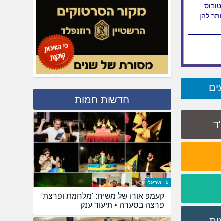
 לי
 אילת?
טובוס
תר להן
ים
חדשות חמות
"ד
גן ישראל
קעמפ אורו של משיח: 'מלחמת ופרצת'
פרצה בסערה • תיעוד ענק
ות