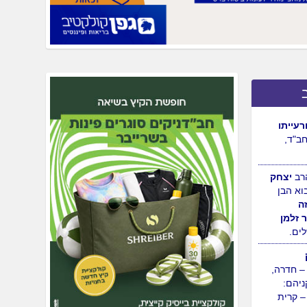
יכל
הבן הת'
ופיה
ורוחמה
עייתו
ב"ד,
רב
יצחק
וא הבן
ה
 זלמן
לים.