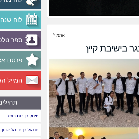
לוח שנה
אתמול
ספר טלפו
גר בישיבת קיץ
פרסם אצ
המייל הא
תהילים
יצחק בן רות רוזט
חננאל בן חבמל שרון